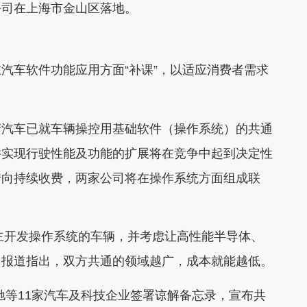
公司在上海市金山区落地。
车软件功能应用方面“补课”，以适应消费者需求
汽车已就车辆操控用基础软件（操作系统）的共通
件实现行驶性能及功能的扩展将在竞争中起到决定性
转向持续收费，两家公司将在操作系统方面组成联
主开发操作系统的车辆，并考虑让高性能半导体、
。报道指出，双方共通的领域越广，成本就能越低。
等11家汽车及科技企业签署谅解备忘录，宣布共