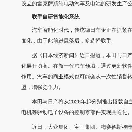
设立的雷克萨斯纯电动汽车及电池的研发生产
联手自研智能化系统
汽车智能化时代，传统德日车企正在抓紧在汽
变化，由于此前进展落后，多选择联手。
据《日本经济新闻》近日报道，本田与日产
化展开协商。在新一代汽车领域，通过更新软
作用。汽车的商业模式也可能会从一次性销售
盟，增强竞争力。
本田与日产将从2026年起分别推出搭载自
电机等驱动电子设备的控制零部件实现共通化
近日，大众集团、宝马集团、梅赛德斯-奔驰