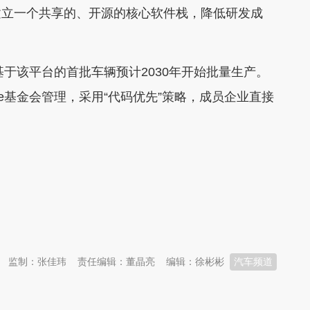
建立一个共享的、开源的核心软件栈，降低研发成
于该平台的首批车辆预计2030年开始批量生产。
se基金会管理，采用“代码优先”策略，成员企业直接
监制：张佳玮
责任编辑：董晶亮
编辑：徐彬彬
汽车频道