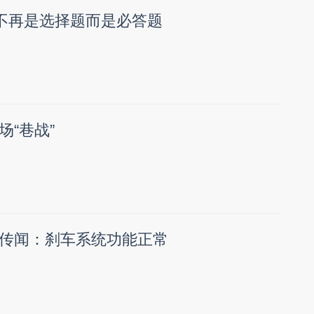
”不再是选择题而是必答题
“巷战”
传闻：刹车系统功能正常