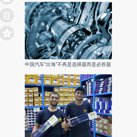
中国汽车“出海”不再是选择题而是必答题