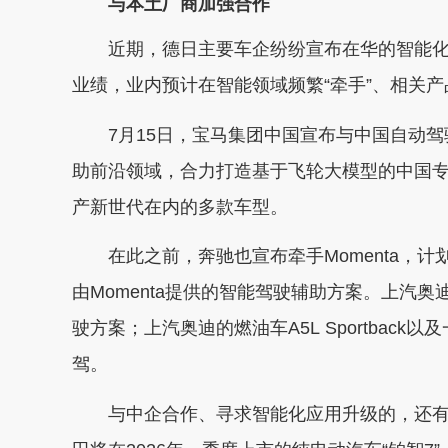
与本土厂商加强合作
近期，德日主要车企纷纷宣布在华的智能化
业绩，业内预计在智能领域频繁“牵手”、相关产
7月15日，宝马集团中国宣布与中国自动驾驶
助前沿领域，合力打造基于飞轮大模型的中国
产新世代在内的多款车型。
在此之前，奔驰也宣布牵手Momenta，计划
由Momenta提供的智能驾驶辅助方案。上汽奥迪
驶方案；上汽奥迪的燃油车A5L Sportback以
驾。
与中企合作、寻求智能化应用升级的，还有