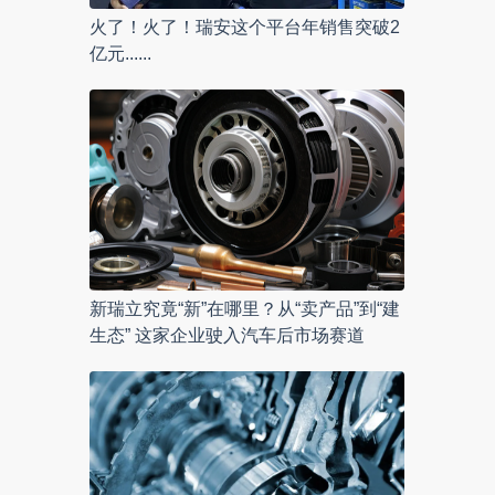
火了！火了！瑞安这个平台年销售突破2
亿元......
新瑞立究竟“新”在哪里？从“卖产品”到“建
生态” 这家企业驶入汽车后市场赛道