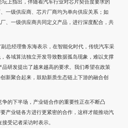
坛上指出，伴随着汽车行业对芯片契合度要求的
厂、一级供应商、芯片厂商均为单向供应关系；如
机厂、一级供应商共同定义产品，进行深度配合，共
副总经理鲁东海表示，在智能化时代，传统汽车采
低，各域算法独立开发导致数据孤岛现象，难以支撑
产品研发提出了越来越高的要求。我们希望在政策
的创新聚合起来，鼓励新质生态链上下游的融合创
争的下半场，产业链合作的重要性正在不断凸
需要产业链各方进行更紧密的合作，这样才能推动汽
在接受记者采访时表示。