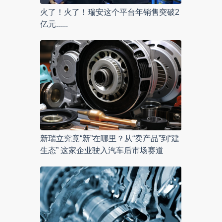
火了！火了！瑞安这个平台年销售突破2
亿元......
新瑞立究竟“新”在哪里？从“卖产品”到“建
生态” 这家企业驶入汽车后市场赛道