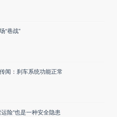
“巷战”
传闻：刹车系统功能正常
营运险”也是一种安全隐患