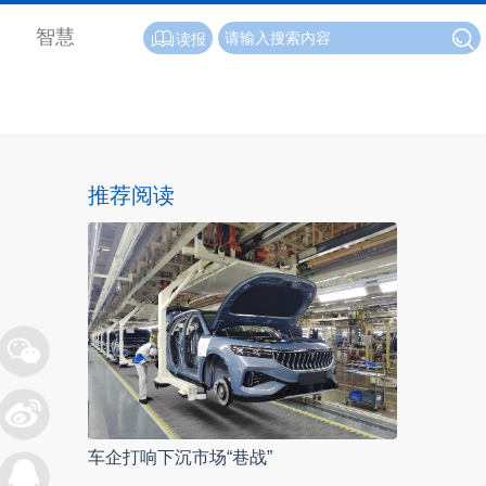
智慧
读报
推荐阅读
车企打响下沉市场“巷战”