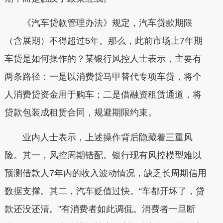
《汽车贷款管理办法》规定，汽车贷款期限
（含展期）不得超过5年。那么，此前市场上7年期
车贷是如何操作的？某银行风控人士表示，主要有
两条路径：一是以消费贷马甲替代专项车贷，将个
人消费贷资金用于购车；二是借融资租赁通道，将
贷款包装成租赁合同，规避期限约束。
业内人士表示，上述操作背后隐藏着三重风
险。其一，风控周期错配。银行现有风控模型难以
预测借款人7年内的收入波动情况，缺乏长周期信用
数据支撑。其二，汽车贬值过快。“车都开坏了，贷
款还没还清。”有消费者如此调侃。消费者一旦断