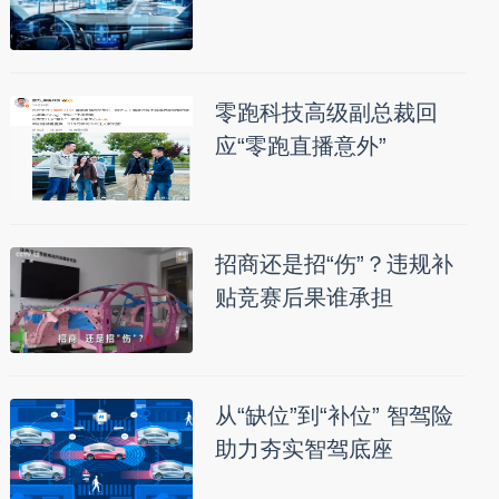
零跑科技高级副总裁回
应“零跑直播意外”
招商还是招“伤”？违规补
贴竞赛后果谁承担
从“缺位”到“补位” 智驾险
助力夯实智驾底座