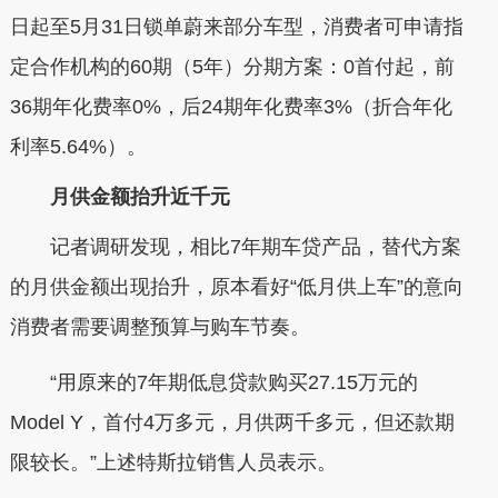
日起至5月31日锁单蔚来部分车型，消费者可申请指
定合作机构的60期（5年）分期方案：0首付起，前
36期年化费率0%，后24期年化费率3%（折合年化
利率5.64%）。
月供金额抬升近千元
记者调研发现，相比7年期车贷产品，替代方案
的月供金额出现抬升，原本看好“低月供上车”的意向
消费者需要调整预算与购车节奏。
“用原来的7年期低息贷款购买27.15万元的
Model Y，首付4万多元，月供两千多元，但还款期
限较长。”上述特斯拉销售人员表示。