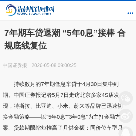
7年期车贷退潮 “5年0息”接棒 合
规底线复位
中国证券报
2026-05-08 09:00:25
持续数月的7年期低息车贷于4月30日集中到
期。中国证券报记者5月7日走访北京多家4S店发
现，特斯拉、比亚迪、小米、蔚来等品牌已迅速切
换金融策略——以“5年0息”“3年0息”为主打金融方
案。贷款期限缩短推高了月供金额：同价位车型月