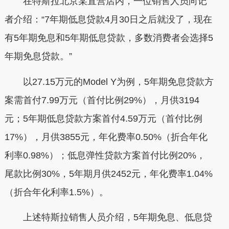
在特斯拉北京某直营店内，一位销售人员向记
者介绍：“7年期低息贷款4月30日之后就没了，现在
有5年期免息和5年期低息贷款，多数消费者会选择5
年期免息贷款。”
以27.15万元的Model Y为例，5年期免息贷款方
案需首付7.99万元（首付比例29%），月供3194
元；5年期低息贷款方案首付4.59万元（首付比例
17%），月供3855元，年化费率0.50%（折合年化
利率0.98%）；低息弹性贷款方案首付比例20%，
尾款比例30%，5年期月供2452元，年化费率1.04%
（折合年化利率1.5%）。
上述特斯拉销售人员介绍，5年期免息、低息贷