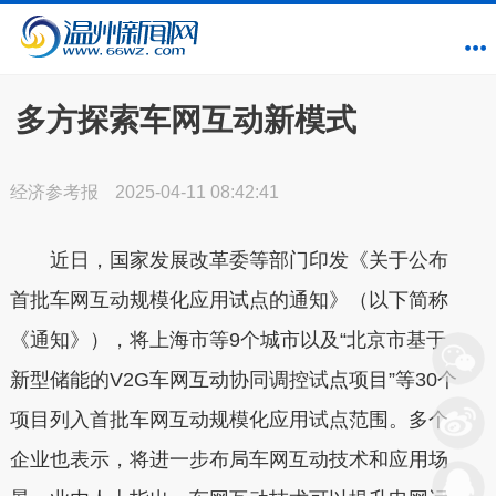
多方探索车网互动新模式
经济参考报
2025-04-11 08:42:41
近日，国家发展改革委等部门印发《关于公布
首批车网互动规模化应用试点的通知》（以下简称
《通知》），将上海市等9个城市以及“北京市基于
新型储能的V2G车网互动协同调控试点项目”等30个
项目列入首批车网互动规模化应用试点范围。多个
企业也表示，将进一步布局车网互动技术和应用场