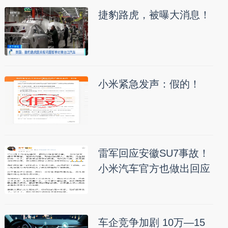
捷豹路虎，被曝大消息！
小米紧急发声：假的！
雷军回应安徽SU7事故！
小米汽车官方也做出回应
车企竞争加剧 10万—15