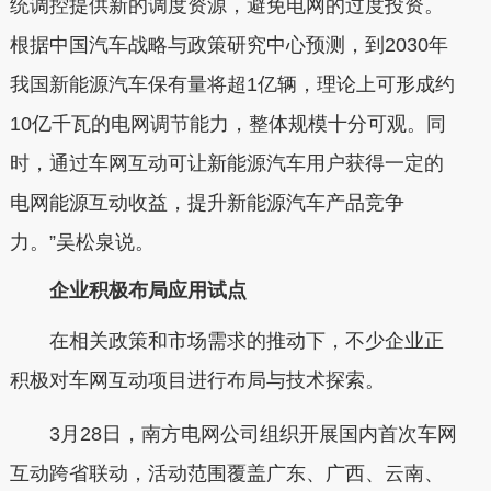
统调控提供新的调度资源，避免电网的过度投资。
根据中国汽车战略与政策研究中心预测，到2030年
我国新能源汽车保有量将超1亿辆，理论上可形成约
10亿千瓦的电网调节能力，整体规模十分可观。同
时，通过车网互动可让新能源汽车用户获得一定的
电网能源互动收益，提升新能源汽车产品竞争
力。”吴松泉说。
企业积极布局应用试点
在相关政策和市场需求的推动下，不少企业正
积极对车网互动项目进行布局与技术探索。
3月28日，南方电网公司组织开展国内首次车网
互动跨省联动，活动范围覆盖广东、广西、云南、