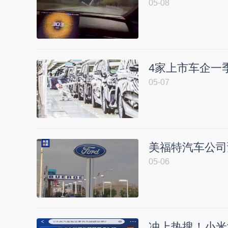
05-08
4家上市车企一
05-07
美福特汽车公司
05-06
冲上热搜！小米