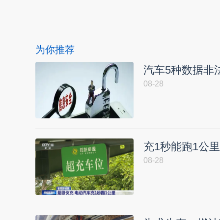
为你推荐
汽车5种数据非法
08-28
充1秒能跑1公
08-28