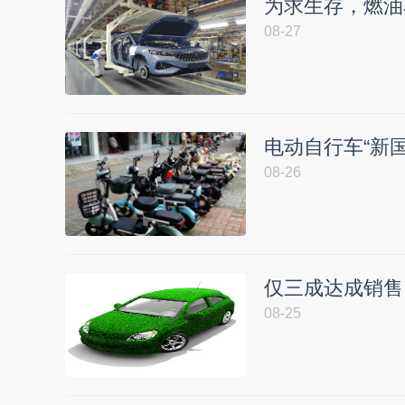
为求生存，燃油
08-27
电动自行车“新
08-26
仅三成达成销售
08-25