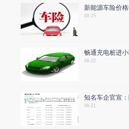
新能源车险价格
08-25
畅通充电桩进小
08-22
知名车企官宣：
08-21