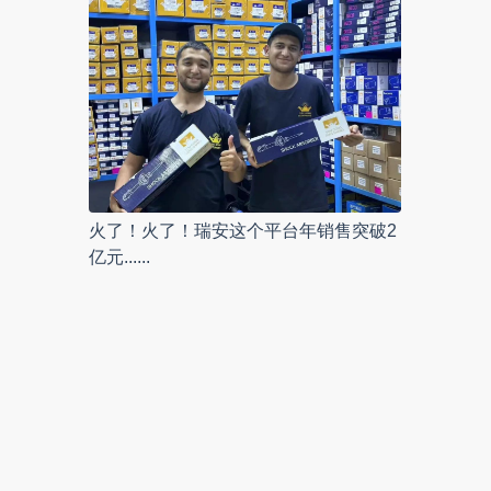
火了！火了！瑞安这个平台年销售突破2
亿元......