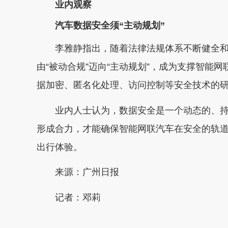
业内观察
汽车数据安全须“主动规划”
李雅静指出，随着法律法规体系不断健全和
由“被动合规”迈向“主动规划”，成为支撑智能
据加密、匿名化处理、访问控制等安全技术的
业内人士认为，数据安全是一个动态的、持
形成合力，才能确保智能网联汽车在安全的轨
出行体验。
来源：广州日报
记者：
邓莉
本文转自：
温州新闻网 66wz.com