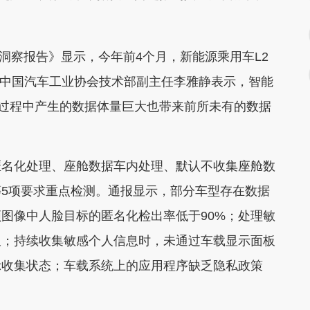
洞察报告》显示，今年前4个月，新能源乘用车L2
%。中国汽车工业协会技术部副主任李雅静表示，智能
行过程中产生的数据体量巨大也带来前所未有的数据
名化处理、座舱数据车内处理、默认不收集座舱数
5项要求重点检测。通报显示，部分车型存在数据
图像中人脸目标的匿名化检出率低于90%；处理敏
久；持续收集敏感个人信息时，未通过车载显示面板
示收集状态；车载系统上的应用程序缺乏隐私政策