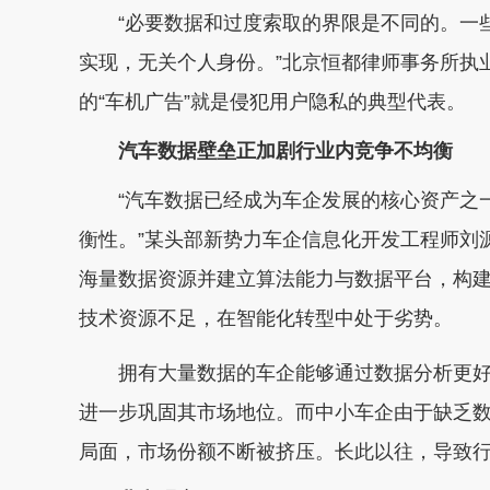
“必要数据和过度索取的界限是不同的。一些
实现，无关个人身份。”北京恒都律师事务所执
的“车机广告”就是侵犯用户隐私的典型代表。
汽车数据壁垒正加剧行业内竞争不均衡
“汽车数据已经成为车企发展的核心资产之一
衡性。”某头部新势力车企信息化开发工程师刘
海量数据资源并建立算法能力与数据平台，构
技术资源不足，在智能化转型中处于劣势。
拥有大量数据的车企能够通过数据分析更好
进一步巩固其市场地位。而中小车企由于缺乏
局面，市场份额不断被挤压。长此以往，导致