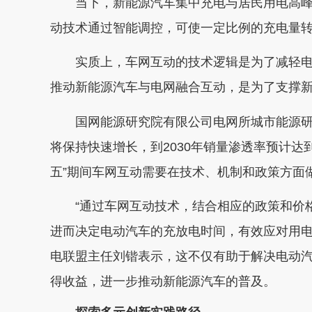
当下，新能源汽车集中充电与居民用电高峰
动技术通过智能调控，可使一定比例的充电量
实质上，车网互动的技术逻辑是为了减轻电
推动新能源汽车与电网融合互动，是为了支撑
国网能源研究院有限公司电网所城市能源研究
将保持快速增长，到2030年销量渗透率预计达到
五”期间车网互动需要在技术、机制和政策方面
“通过车网互动技术，结合相应的政策和价格
进而决定电动汽车的充放电时间，有效应对用电
电联盟主任刘锴表示，这不仅有助于解决电动
得收益，进一步推动新能源汽车的普及。