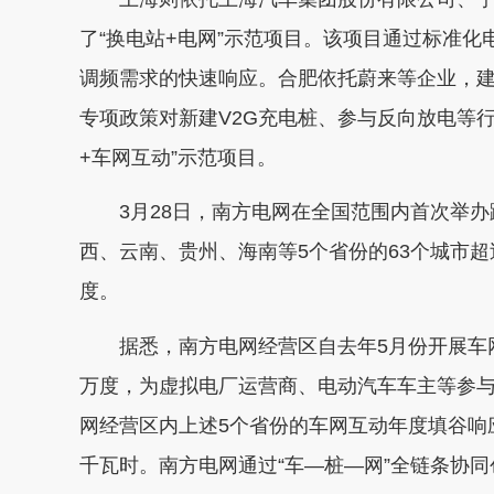
了“换电站+电网”示范项目。该项目通过标准
调频需求的快速响应。合肥依托蔚来等企业，建
专项政策对新建V2G充电桩、参与反向放电等
+车网互动”示范项目。
3月28日，南方电网在全国范围内首次举办
西、云南、贵州、海南等5个省份的63个城市超
度。
据悉，南方电网经营区自去年5月份开展车网
万度，为虚拟电厂运营商、电动汽车车主等参与
网经营区内上述5个省份的车网互动年度填谷响应电
千瓦时。南方电网通过“车—桩—网”全链条协