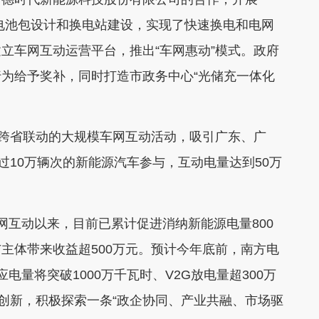
化电池包设计和换电站建设，实现了快速换电和电网
立车网互动运营平台，推出“车网惠动”模式。政府
行为给予奖补，同时打造市政务中心“光储充一体化
跨省联动的大规模车网互动活动，吸引广东、广
过10万辆次的新能源汽车参与，互动电量达到50万
互动以来，目前已累计促进消纳新能源电量800
主体带来收益超500万元。预计今年底前，南方电
量将突破1000万千瓦时、V2G放电量超300万
同创新，积极探索一条“政企协同、产业共融、市场驱