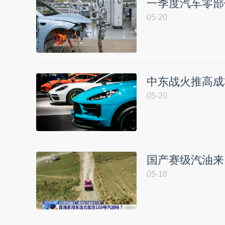
一季度汽车零部
05-20
中东战火推高成
05-20
国产赛级汽油来
05-18