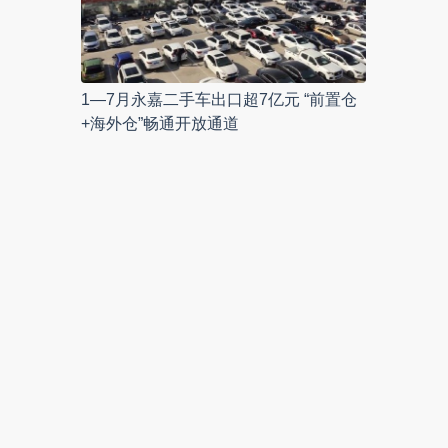
1—7月永嘉二手车出口超7亿元 “前置仓
+海外仓”畅通开放通道