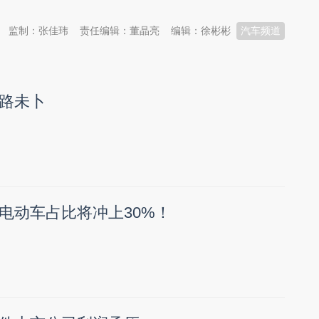
监制：张佳玮
责任编辑：董晶亮
编辑：徐彬彬
汽车频道
路未卜
电动车占比将冲上30%！