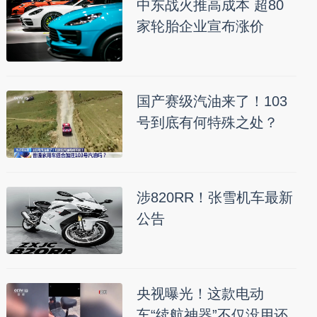
中东战火推高成本 超80
家轮胎企业宣布涨价
国产赛级汽油来了！103
号到底有何特殊之处？
涉820RR！张雪机车最新
公告
央视曝光！这款电动
车“续航神器”不仅没用还