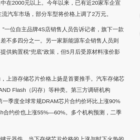
在2000元以上。今年以来，已有近20家车企宣
主流汽车市场，部分车型将价格上调了2万元。
”一位自主品牌4S店销售人员告诉记者，旗下一款
了差不多四分之一。另一家新能源车企销售人员则
提供购置税“兜底”政策，但5月后受原材料涨价影
，上游存储芯片价格上扬是首要推手。汽车存储芯
ND Flash（闪存）等种类。第三方调研机构
6年第一季度全球常规DRAM芯片合约价环比上涨90%
lash合约价也上涨55%—60%。多个机构预测，二季
键元器件。当下存储芯片价格的上涨与时下火热的