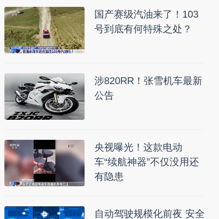
国产赛级汽油来了！103
号到底有何特殊之处？
涉820RR！张雪机车最新
公告
央视曝光！这款电动
车“续航神器”不仅没用还
有隐患
自动驾驶规模化前夜 安全