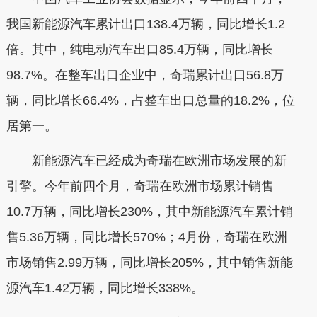
我国新能源汽车累计出口138.4万辆，同比增长1.2
倍。其中，纯电动汽车出口85.4万辆，同比增长
98.7%。在整车出口企业中，奇瑞累计出口56.8万
辆，同比增长66.4%，占整车出口总量的18.2%，位
居第一。
新能源汽车已经成为奇瑞在欧洲市场发展的新
引擎。今年前四个月，奇瑞在欧洲市场累计销售
10.7万辆，同比增长230%，其中新能源汽车累计销
售5.36万辆，同比增长570%；4月份，奇瑞在欧洲
市场销售2.99万辆，同比增长205%，其中销售新能
源汽车1.42万辆，同比增长338%。