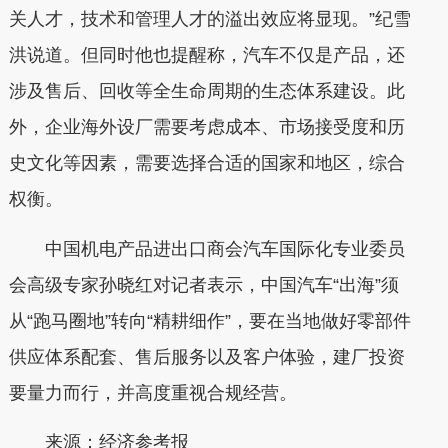
关人才，技术和管理人才的溢出效应将显现。”纪雪
洪说道。但同时他也提醒称，汽车不仅是产品，还
涉及售后、回收等全生命周期的生态体系建设。此
外，企业海外设厂需要考虑成本、市场接受度和历
史文化等因素，需要选择合适的国家和地区，综合
权衡。
中国机电产品进出口商会汽车国际化专业委员
会高级专家孙晓红对记者表示，中国汽车“出海”须
从“跑马圈地”转向“精耕细作”，要在当地做好零部件
供应体系配套、售后服务以及客户体验，建厂投资
要量力而行，并高度重视合规经营。
来源：经济参考报