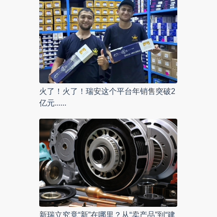
火了！火了！瑞安这个平台年销售突破2
亿元......
新瑞立究竟“新”在哪里？从“卖产品”到“建