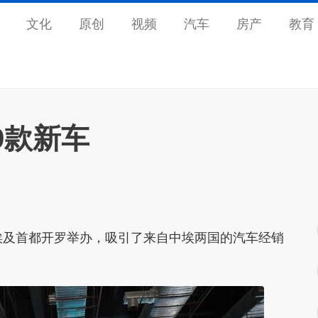
文化
原创
视频
汽车
房产
教育
9款新车
及首都开罗举办，吸引了来自中埃两国的汽车经销