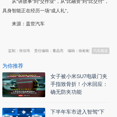
从“讲故事”到“交作业”，从“比融资”到“比交付”，
具身智能正在经历一场“成人礼”。
来源：盖世汽车
本文转自：
温州新闻网 66wz.com
监制：张佳玮
责任编辑：董晶亮
编辑：徐彬彬
汽车频道
为你推荐
女子被小米SU7电吸门夹
手指致骨折！小米回应：
确无防夹功能
下半年车市进入智驾“下