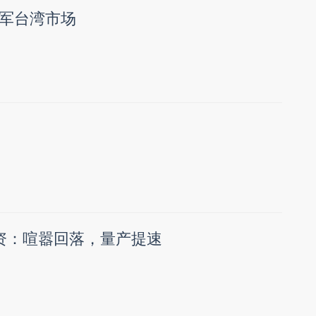
军台湾市场
资：喧嚣回落，量产提速