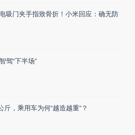
7电吸门夹手指致骨折！小米回应：确无防
智驾“下半场”
0公斤，乘用车为何“越造越重”？