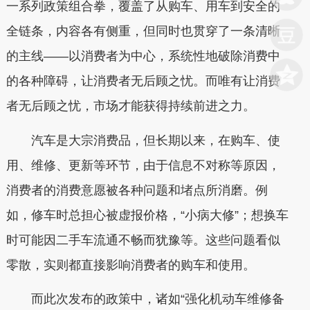
一系列政策组合拳，覆盖了从购车、用车到安全的
全链条，内容各有侧重，但同时也贯穿了一条清晰
的主线——以消费者为中心，系统性地破除消费中
的各种障碍，让消费者无后顾之忧。而唯有让消费
者无后顾之忧，市场才能获得持续前进之力。
汽车是大宗消费品，但长期以来，在购车、使
用、维修、更新等环节，由于信息不对称等原因，
消费者的消费意愿被各种问题和堵点所消磨。例
如，修车时总担心被虚报价格，“小病大修”；想换车
时可能因二手车流通不畅而犹豫等。这些问题看似
零散，实则都直接影响消费者的购车和使用。
而此次发布的政策中，诸如“强化机动车维修备