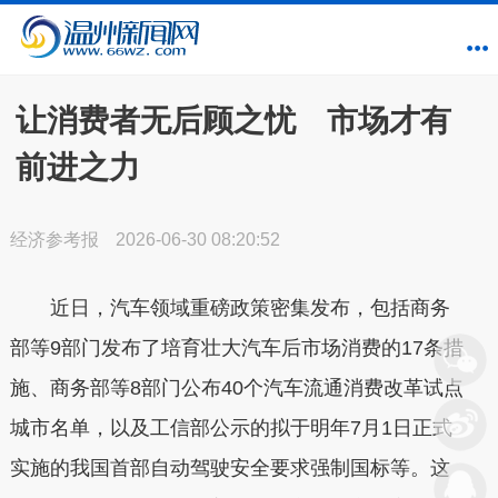
让消费者无后顾之忧 市场才有
前进之力
经济参考报
2026-06-30 08:20:52
近日，汽车领域重磅政策密集发布，包括商务
部等9部门发布了培育壮大汽车后市场消费的17条措
施、商务部等8部门公布40个汽车流通消费改革试点
城市名单，以及工信部公示的拟于明年7月1日正式
实施的我国首部自动驾驶安全要求强制国标等。这