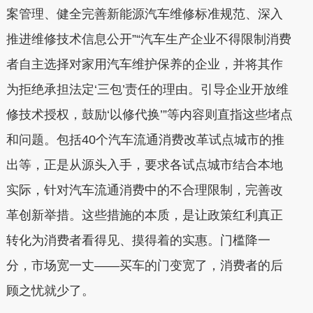
案管理、健全完善新能源汽车维修标准规范、深入
推进维修技术信息公开”“汽车生产企业不得限制消费
者自主选择对家用汽车维护保养的企业，并将其作
为拒绝承担法定‘三包’责任的理由。引导企业开放维
修技术授权，鼓励‘以修代换’”等内容则直指这些堵点
和问题。包括40个汽车流通消费改革试点城市的推
出等，正是从源头入手，要求各试点城市结合本地
实际，针对汽车流通消费中的不合理限制，完善改
革创新举措。这些措施的本质，是让政策红利真正
转化为消费者看得见、摸得着的实惠。门槛降一
分，市场宽一丈——买车的门变宽了，消费者的后
顾之忧就少了。