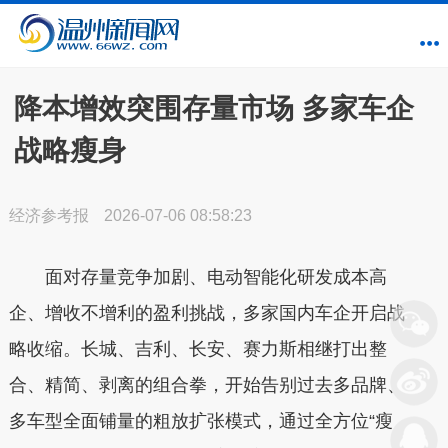
降本增效突围存量市场 多家车企
战略瘦身
经济参考报
2026-07-06 08:58:23
面对存量竞争加剧、电动智能化研发成本高
企、增收不增利的盈利挑战，多家国内车企开启战
略收缩。长城、吉利、长安、赛力斯相继打出整
合、精简、剥离的组合拳，开始告别过去多品牌、
多车型全面铺量的粗放扩张模式，通过全方位“瘦