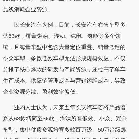
品线消耗企业资源。
以长安汽车为例，目前，长安汽车在售车型多
达63款，覆盖燃油、混动、纯电、氢能等多个领
域，且海量车型中包含大量定位重叠、销量低迷的
小众车型，多数低效车型无法形成规模效应，不仅
分摊了核心爆款的研发与产能资源，还拉高了单车
生产成本、供应链管理成本与营销运维成本，导致
企业资源分散、盈利效率偏低。
业内人士认为，未来五年长安汽车若将产品谱
系从63款精简至36款，淘汰所有低效、小众、冗余
车型，集中优质资源培育多款百万级、50万台级爆