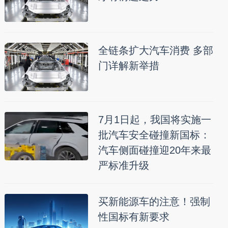
全链条扩大汽车消费 多部
门详解新举措
7月1日起，我国将实施一
批汽车安全碰撞新国标：
汽车侧面碰撞迎20年来最
严标准升级
买新能源车的注意！强制
性国标有新要求