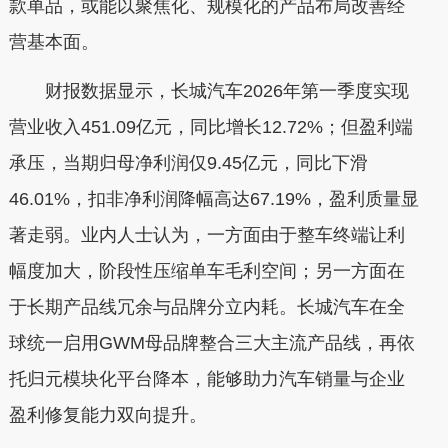
款单品，或能以聚焦化、规模化的产品布局改善经
营基本面。
财报数据显示，长城汽车2026年第一季度实现
营业收入451.09亿元，同比增长12.72%；但盈利端
承压，当期归母净利润仅9.45亿元，同比下滑
46.01%，扣非净利润降幅高达67.19%，盈利质量显
著走弱。业内人士认为，一方面由于整车终端让利
幅度加大，阶段性压缩单车毛利空间；另一方面在
于长期产品线冗余与品牌分立内耗。长城汽车在全
球统一启用GWM母品牌整合三大主流产品线，再依
托归元模块化平台降本，能够助力汽车销量与企业
盈利修复能力双向提升。